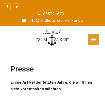
Skip
to
055721873
content
info@landhotel-zum-anker.de
Presse
Einige Artikel der letzten Jahre, die wir Ihnen
nicht vorenthalten möchten: