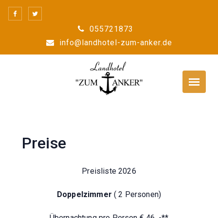
Skip
to
055721873
content
info@landhotel-zum-anker.de
Preise
Preisliste 2026
Doppelzimmer
( 2 Personen)
Übernachtung pro Person € 46 ,-**