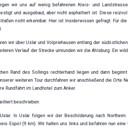
gen wir uns auf wenig befahrenen Kreis- und Landstrassen
estigt und ausgebaut, aber nicht asphaltiert ist. Diese reizvol
Straßen nicht erkennbar. Hier ist Insiderwissen gefragt. Für di
.
en wir über Uslar und Volpriehausen entlang der südöstlichen
weiteren Verlauf der Strecke umrunden wir die Ahlsburg. Ein wi
hen Rand des Sollings rechterhand liegen und dann beginnt 
nserer weiteren Tour durchfahren wir anschließend die Orte N
re Rundfahrt im Landhotel zum Anker.
illiert beschrieben:
Uslar. In Uslar folgen wir der Beschilderung nach Northeim.
weis Espol (9 km). Wir halten uns links und befahren nun ein