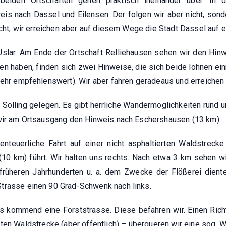
beiden Ortschaften gehen praktisch ineinander über. In 
is nach Dassel und Eilensen. Der folgen wir aber nicht, sonde
nicht, wir erreichen aber auf diesem Wege die Stadt Dassel auf
Uslar. Am Ende der Ortschaft Relliehausen sehen wir den Hi
en haben, finden sich zwei Hinweise, die sich beide lohnen ei
sehr empfehlenswert). Wir aber fahren geradeaus und erreichen
 im Solling gelegen. Es gibt herrliche Wandermöglichkeiten rund
 wir am Ortsausgang den Hinweis nach Eschershausen (13 km).
teuerliche Fahrt auf einer nicht asphaltierten Waldstrecke
(10 km) führt. Wir halten uns rechts. Nach etwa 3 km sehen wi
 früheren Jahrhunderten u. a. dem Zwecke der Flößerei dient
trasse einen 90 Grad-Schwenk nach links.
 kommend eine Forststrasse. Diese befahren wir. Einen Richt
en Waldstrecke (aber öffentlich) – überqueren wir eine sog. W