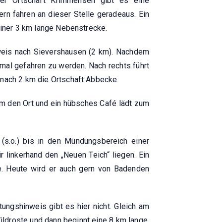
der Ortschaft Krimmensen gibt es eine
rn fahren an dieser Stelle geradeaus. Ein
 einer 3 km lange Nebenstrecke.
nweis nach Sievershausen (2 km). Nachdem
nmal gefahren zu werden. Nach rechts führt
 nach 2 km die Ortschaft Abbecke.
 um den Ort und ein hübsches Café lädt zum
 (s.o.) bis in den Mündungsbereich einer
r linkerhand den „Neuen Teich“ liegen. Ein
e. Heute wird er auch gern von Badenden
ungshinweis gibt es hier nicht. Gleich am
ildroste und dann beginnt eine 8 km lange,